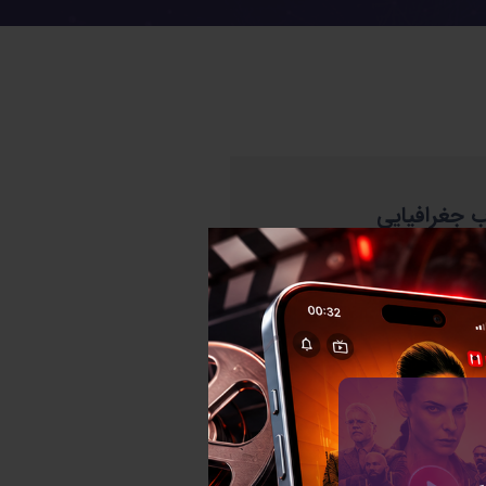
 جغرافیایی
:
میلاد مصطفایی
:
برنامه نویسی اندروید
May 14, 2019
:
Jul 25, 2019
:
:
تکمیل شده